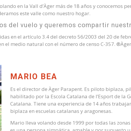
olando en la Vall d’Àger más de 18 años y conocemos per
ideramos este valle como nuestro hogar.
 del vuelo y queremos compartir nuestr
as en el artículo 3.4 del decreto 56/2003 del 20 de febr
 en el medio natural con el número de censo C-357. ®Àge
MARIO BEA
Es el director de Àger Parapent. Es piloto biplaza, 
habilitado por la Escola Catalana de l’Esport de la 
Catalana. Tiene una experiencia de 14 años trabaja
biplaza en escuelas catalanas y aragonesas.
Mario lleva volando desde 1999 por todas las zonas
es una persona simpática, amable y por supuesto un