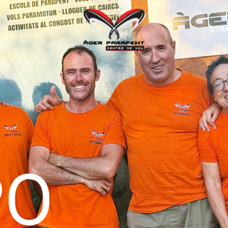
OTRA
PO