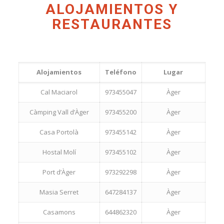
ALOJAMIENTOS Y
RESTAURANTES
Alojamientos
Teléfono
Lugar
Cal Maciarol
973455047
Àger
Càmping Vall d’Àger
973455200
Àger
Casa Portolà
973455142
Àger
Hostal Molí
973455102
Àger
Port d’Àger
973292298
Àger
Masia Serret
647284137
Àger
Casamons
644862320
Àger