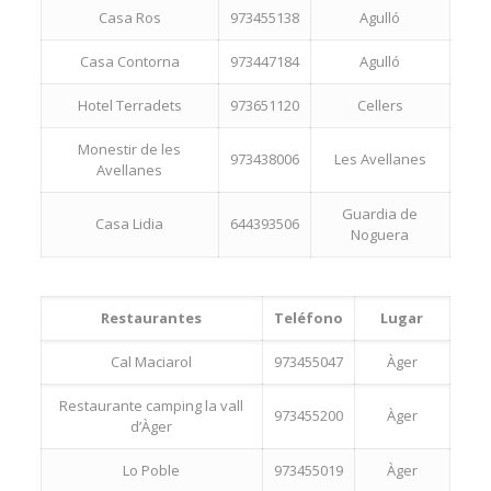
Casa Ros
973455138
Agulló
Casa Contorna
973447184
Agulló
Hotel Terradets
973651120
Cellers
Monestir de les
973438006
Les Avellanes
Avellanes
Guardia de
Casa Lidia
644393506
Noguera
Restaurantes
Teléfono
Lugar
Cal Maciarol
973455047
Àger
Restaurante camping la vall
973455200
Àger
d’Àger
Lo Poble
973455019
Àger