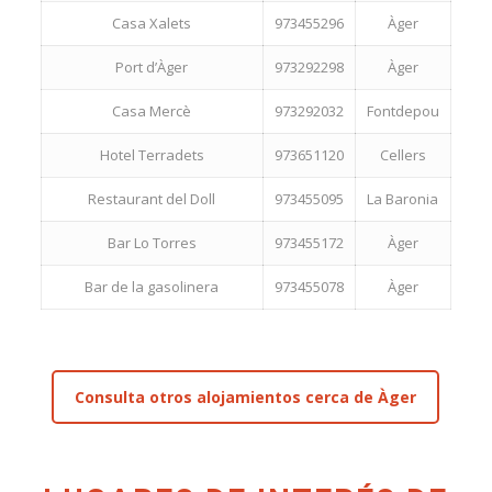
Casa Xalets
973455296
Àger
Port d’Àger
973292298
Àger
Casa Mercè
973292032
Fontdepou
Hotel Terradets
973651120
Cellers
Restaurant del Doll
973455095
La Baronia
Bar Lo Torres
973455172
Àger
Bar de la gasolinera
973455078
Àger
Consulta otros alojamientos cerca de Àger