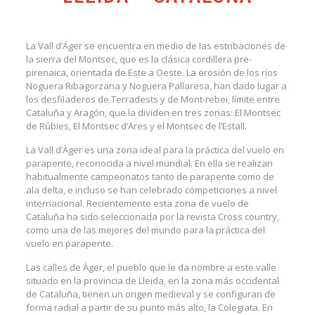
La Vall d’Áger se encuentra en medio de las estribaciones de
la sierra del Montsec, que es la clásica cordillera pre-
pirenaica, orientada de Este a Oeste. La erosión de los ríos
Noguera Ribagorzana y Noguera Pallaresa, han dado lugar a
los desfiladeros de Terradests y de Mont-rebei, límite entre
Cataluña y Aragón, que la dividen en tres zonas: El Montsec
de Rúbies, El Montsec d’Ares y el Montsec de l’Estall.
La Vall d’Àger es una zona ideal para la práctica del vuelo en
parapente, reconocida a nivel mundial. En ella se realizan
habitualmente campeonatos tanto de parapente como de
ala delta, e incluso se han celebrado competiciones a nivel
internacional. Recientemente esta zona de vuelo de
Cataluña ha sido seleccionada por la revista Cross country,
como una de las mejores del mundo para la práctica del
vuelo en parapente.
Las calles de Àger, el pueblo que le da nombre a este valle
situado en la provincia de Lleida, en la zona más occidental
de Cataluña, tienen un origen medieval y se configuran de
forma radial a partir de su punto más alto, la Colegiata. En