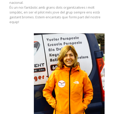
nacional.
És un noi fantàstic amb grans dots organitzatives i molt
simpàtic, en ser el pilot més jove del grup sempre ens està
gastant bromes. Estem encantats que formi part del nostre
equip!