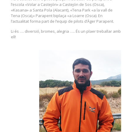
l’escola «Volar a Castejón» a Castejón de Sos (Osca),
«Kasana» a Santa Pola (Alacant), «Tena Park «a la vall de
Tena (Osca),» Parapent biplaça «a Loarre (Osca). En
l’actualitat forma part de l’equip de pilots d’Àger Parapent.
Li és …. diversió, bromes, alegria ….. És un plaer treballar amb
ell!