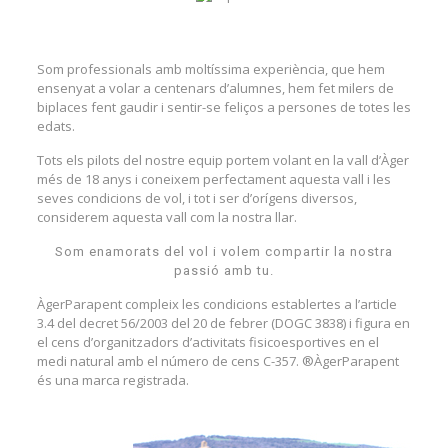
Som professionals amb moltíssima experiència, que hem
ensenyat a volar a centenars d’alumnes, hem fet milers de
biplaces fent gaudir i sentir-se feliços a persones de totes les
edats.
Tots els pilots del nostre equip portem volant en la vall d’Àger
més de 18 anys i coneixem perfectament aquesta vall i les
seves condicions de vol, i tot i ser d’orígens diversos,
considerem aquesta vall com la nostra llar.
Som enamorats del vol i volem compartir la nostra
passió amb tu.
ÀgerParapent compleix les condicions establertes a l’article
3.4 del decret 56/2003 del 20 de febrer (DOGC 3838) i figura en
el cens d’organitzadors d’activitats fisicoesportives en el
medi natural amb el número de cens C-357. ®ÀgerParapent
és una marca registrada.