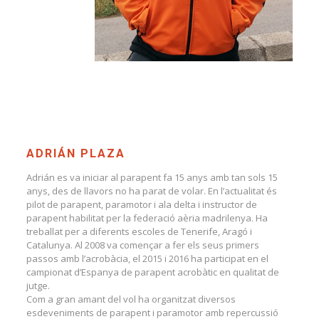
ADRIÁN PLAZA
Adrián es va iniciar al parapent fa 15 anys amb tan sols 15
anys, des de llavors no ha parat de volar. En l’actualitat és
pilot de parapent, paramotor i ala delta i instructor de
parapent habilitat per la federació aèria madrilenya. Ha
treballat per a diferents escoles de Tenerife, Aragó i
Catalunya. Al 2008 va començar a fer els seus primers
passos amb l’acrobàcia, el 2015 i 2016 ha participat en el
campionat d’Espanya de parapent acrobàtic en qualitat de
jutge.
Com a gran amant del vol ha organitzat diversos
esdeveniments de parapent i paramotor amb repercussió