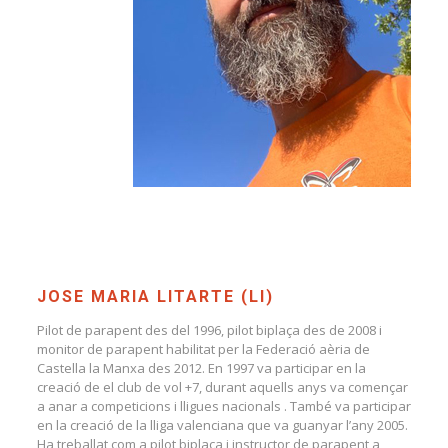
JOSE MARIA LITARTE (LI)
Pilot de parapent des del 1996, pilot biplaça des de 2008 i
monitor de parapent habilitat per la Federació aèria de
Castella la Manxa des 2012. En 1997 va participar en la
creació de el club de vol +7, durant aquells anys va començar
a anar a competicions i lligues nacionals . També va participar
en la creació de la lliga valenciana que va guanyar l’any 2005.
Ha treballat com a pilot biplaça i instructor de parapent a