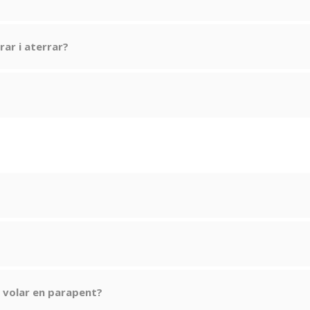
rar i aterrar?
r volar en parapent?