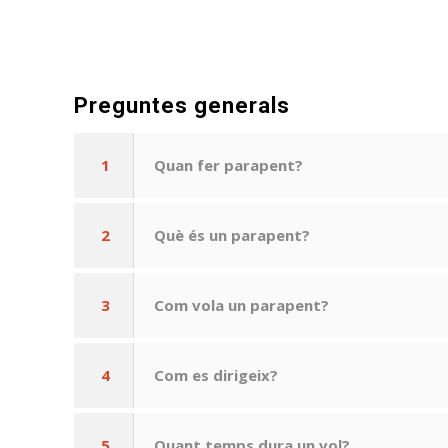
Preguntes generals
1
Quan fer parapent?
2
Què és un parapent?
3
Com vola un parapent?
4
Com es dirigeix?
5
Quant temps dura un vol?