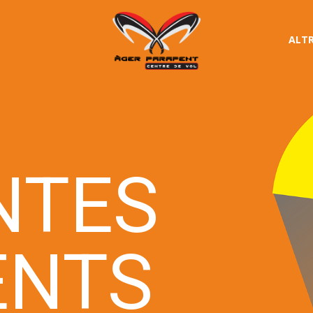
ALTR
NTES
ENTS