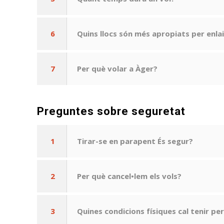
6
Quins llocs són més apropiats per enlai
7
Per què volar a Àger?
Preguntes sobre seguretat
1
Tirar-se en parapent És segur?
2
Per què cancel•lem els vols?
3
Quines condicions físiques cal tenir pe