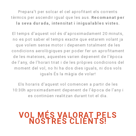
Prepara't per solcar el cel aprofitant els corrents
tèrmics per ascendir igual que les aus.
Recomanat per
la seva durada, intensitat i inigualables vistes.
El temps d'aquest vol és d'aproximadament 20 minuts,
no es pot saber el temps exacte que estarem volant ja
que volem sense motor i depenem totalment de les
condicions aerològiques per poder fer un aprofitament
de les mateixes, aquestes varien depenent de l'època
de l'any, de l'horari triat i de les pròpies condicions del
moment del vol, no hi ha dos dies iguals, ni dos vols
iguals És la màgia de volar!
Els horaris d'aquest vol comencen a partir de les
10:30h aproximadament depenent de l'època de l'any i
es continúen realitzan durant tot el dia.
VOL MÉS VALORAT PELS
NOSTRES CLIENTS!