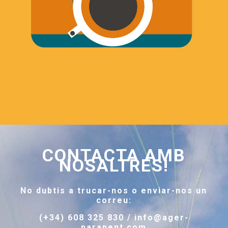
CONTACTA AMB
NOSALTRES!
No dubtis a trucar-nos o enviar-nos un
correu:
(+34) 608 325 830 / info@ager-
parapent.com