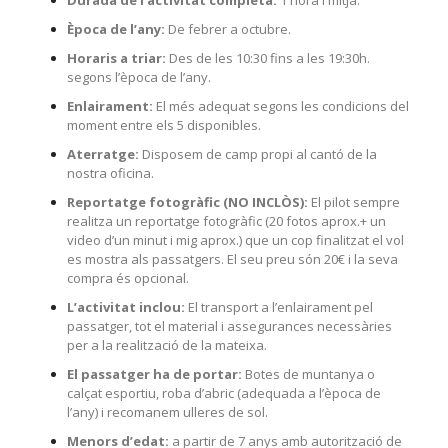
Època de l’any:
De febrer a octubre.
Horaris a triar:
Des de les 10:30 fins a les 19:30h.
segons l’època de l’any.
Enlairament:
El més adequat segons les condicions del
moment entre els 5 disponibles.
Aterratge:
Disposem de camp propi al cantó de la
nostra oficina.
Reportatge fotogràfic (NO INCLÒS):
El pilot sempre
realitza un reportatge fotogràfic (20 fotos aprox.+ un
video d’un minut i mig aprox.) que un cop finalitzat el vol
es mostra als passatgers. El seu preu són 20€ i la seva
compra és opcional.
L’activitat inclou:
El transport a l’enlairament pel
passatger, tot el material i assegurances necessàries
per a la realització de la mateixa.
El passatger ha de portar:
Botes de muntanya o
calçat esportiu, roba d’abric (adequada a l’època de
l’any) i recomanem ulleres de sol.
Menors d’edat:
a partir de 7 anys amb autorització de