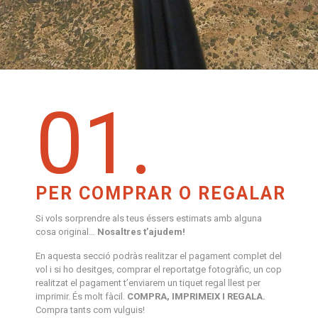
01.
PER COMPRAR O REGALAR
Si vols sorprendre als teus éssers estimats amb alguna
cosa original…
Nosaltres t’ajudem!
En aquesta secció podràs realitzar el pagament complet del
vol i si ho desitges, comprar el reportatge fotogràfic, un cop
realitzat el pagament t’enviarem un tiquet regal llest per
imprimir. És molt fàcil.
COMPRA, IMPRIMEIX I REGALA.
Compra tants com vulguis!