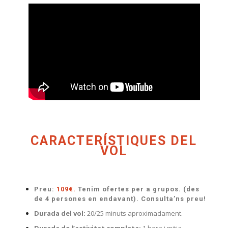
CARACTERÍSTIQUES DEL
VOL
Preu:
109€.
Tenim ofertes per a grupos. (des
de 4 persones en endavant). Consulta’ns preu!
Durada del vol:
20/25 minuts aproximadament.
Durada de l’activitat completa:
1 hora i mitja.