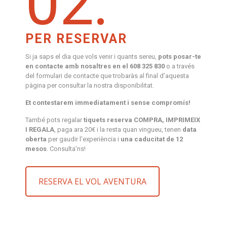
02.
PER RESERVAR
Si ja saps el dia que vols venir i quants sereu,
pots posar-te
en contacte amb nosaltres en el 608 325 830
o a través
del formulari de contacte que trobaràs al final d’aquesta
pàgina per consultar la nostra disponibilitat.
Et contestarem immediatament i sense compromís!
També pots regalar
tiquets reserva COMPRA, IMPRIMEIX
I REGALA
, paga ara 20€ i la resta quan vingueu, tenen
data
oberta
per gaudir l’experiència i
una caducitat de 12
mesos
. Consulta’ns!
RESERVA EL VOL AVENTURA