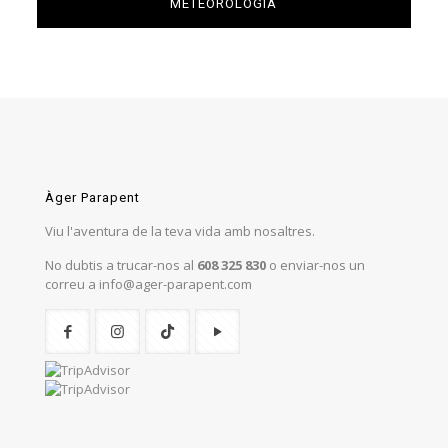
METEOROLOGÍA
Àger Parapent
Viu l'aventura de la teva vida amb nosaltres.
No dubtis a trucar-nos al
608 325 830
o enviar-nos un
correu a info@ager-parapent.com