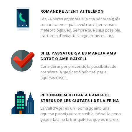
ROMANDRE ATENT Al TELÈFON
Les 24 hores anteriors a la cita per si calgués
comunicar-vos qualsevol canvi per causes
meteorològiques. Sempre que sigui possible,
tractarem d’evitar-te viatges innecessaris.
SI EL PASSATGER/A ES MAREJA AMB
COTXE O AMB BAIXELL
Considerar per prevenció la possibilitat de
prendre’s la medicació habitual per a
aquests casos.
RECOMANEM DEIXAR A BANDA EL
STRESS DE LES CIUTATS I DE LA FEINA
La Vall d’Àger és un lloc màgic amb una
riquesa paisatgística increïble, bé val la pena
gaudir-la amb la tranquil•litat que es mereix.